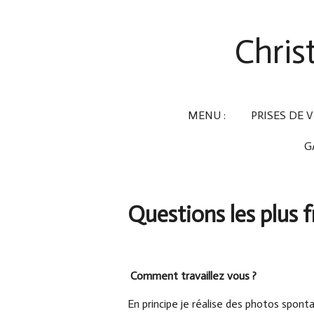
Passer
au
Chris
contenu
principal
MENU :
PRISES DE
G
Questions les plus
Comment travaillez vous ?
En principe je réalise des photos sponta