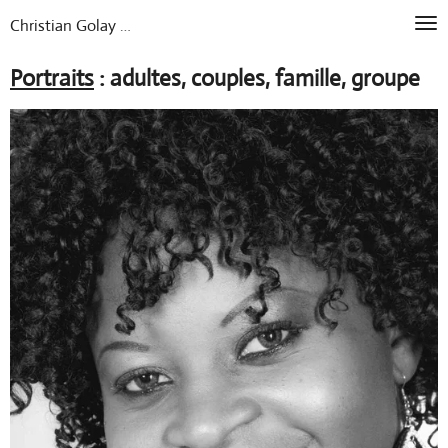
photographe à Montolieu (Au
Passer
Christian Golay
au
contenu
Portraits
: adultes, couples, famille, groupe
principal