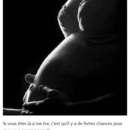
Si vous êtes là à me lire, c'est qu'il y a de fortes chances pour