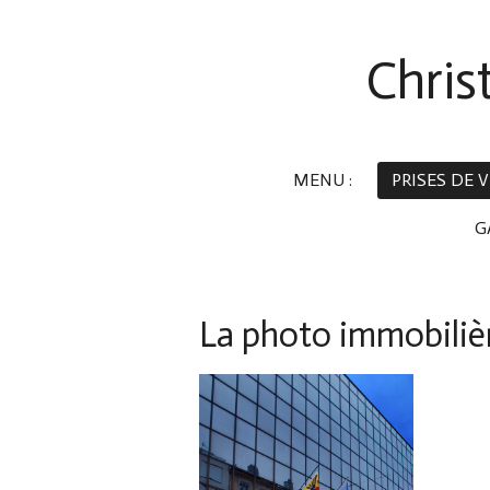
Passer
au
Chris
contenu
principal
MENU :
PRISES DE
G
La photo immobiliè