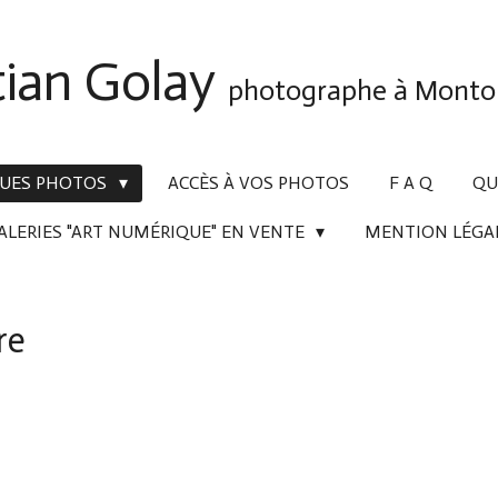
tian Golay
photographe à Montol
 VUES PHOTOS
ACCÈS À VOS PHOTOS
F A Q
QUI
ALERIES "ART NUMÉRIQUE" EN VENTE
MENTION LÉGA
re